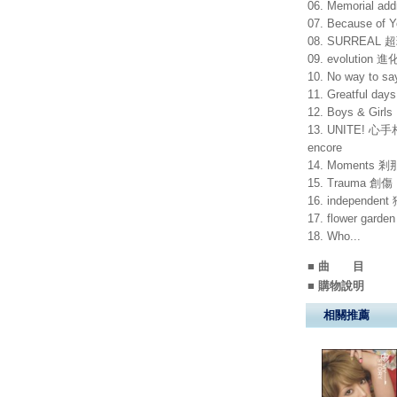
06. Memorial add
07. Because of Y
08. SURREAL 
09. evolution 進
10. No way to
11. Greatful days
12. Boys & Girls
13. UNITE! 心
encore
14. Moments 剎
15. Trauma 創傷
16. independen
17. flower garden
18. Who...
■ 曲 目
■ 購物說明
相關推薦