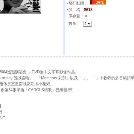
發行狀態：
價 格：
$
618
庫存量：
0
數量:
3-2004巡迴演唱會 」DVD無中文字幕影像作品。
y to say 難以言喻」、「Moments 剎那」以及「 」、「 」中收錄的多首暢銷
前後休息室畫面以及彩排小花絮。
步第34張單曲「CAROLS頌歌」已經發行!!
們
我
ONG