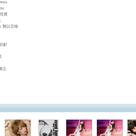
ress
ou
超現實
化
 say 難以言喻
手相連!
那
t 獨立