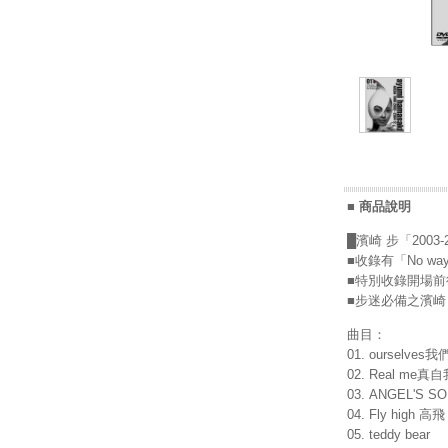
■ 商品說明
█濱崎 步「200
■收錄有「No wa
■特別收錄開場
■步迷必備之濱崎 
曲目：
01. ourselves我
02. Real me真自
03. ANGEL'S S
04. Fly high 高飛
05. teddy bear