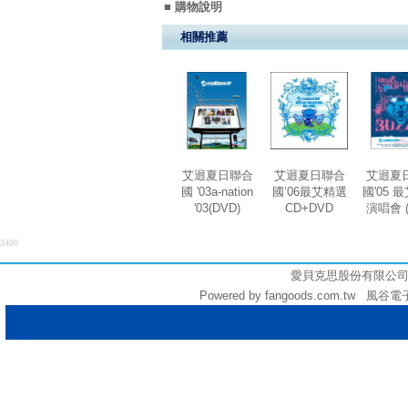
■ 購物說明
相關推薦
艾迴夏日聯合
艾迴夏日聯合
艾迴夏
國 '03a-nation
國’06最艾精選
國'05 
'03(DVD)
CD+DVD
演唱會 (
3400
愛貝克思股份有限公司 (統編:
Powered by fangoods.com.tw 風谷電子