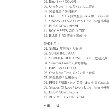
05. Blue Sky / COLOR
06. One More Time, OK? / 天上智喜
07. 戀愛花蕾 / 倖田來未
08. FREE FREE / 鈴木亞美 joins 中田Yasutaka
09. Shapes Of Love / Every Little Thing 小
10. BUSY NOW / hitomi
11. BOY MEETS GIRL / TRF
12. BLUE BIRD 青鳥 / 濱崎 步
DVD曲目：
01. SMILY 笑嘻嘻 / 大塚 愛
02. SUNSHINE / AAA
03. SUMMER TIME LOVE / EXILE 放浪兄弟
04. Summer Dream / 東方神起
05. Blue Sky / COLOR
06. One More Time, OK? / 天上智喜
07. 戀愛花蕾 / 倖田來未
08. FREE FREE / 鈴木亞美 joins 中田Yasutaka
09. Shapes Of Love / Every Little Thing 小
10. BUSY NOW / hitomi
11. BOY MEETS GIRL / TRF
■ 曲 目