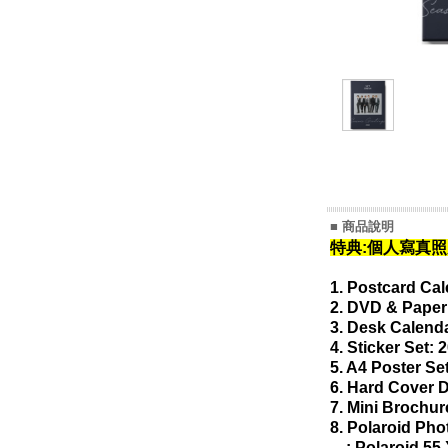
■ 商品說明
特典:個人寫真照片
1. Postcard Cal
2. DVD & Paper
3. Desk Calend
4. Sticker Set:
5. A4 Poster Se
6. Hard Cover 
7. Mini Brochu
8. Polaroid Pho
: Polaroid 55 