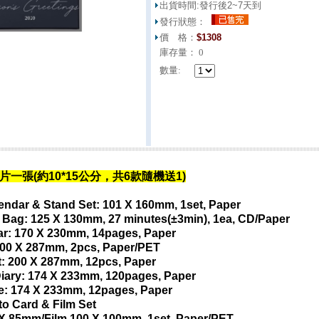
出貨時間:
發行後2~7天到
發行狀態：
價 格：
$
1308
庫存量：
0
數量:
一張(約10*15公分，共6款隨機送1)
endar & Stand Set: 101 X 160mm, 1set, Paper
 Bag: 125 X 130mm, 27 minutes(±3min), 1ea, CD/Paper
ar: 170 X 230mm, 14pages, Paper
 200 X 287mm, 2pcs, Paper/PET
t: 200 X 287mm, 12pcs, Paper
Diary: 174 X 233mm, 120pages, Paper
re: 174 X 233mm, 12pages, Paper
to Card & Film Set
X 85mm/Film 100 X 100mm, 1set, Paper/PET