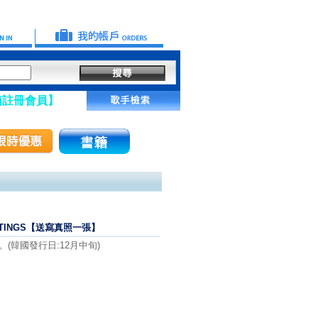
】
REETINGS【送寫真照一張】
行。(韓國發行日:12月中旬)