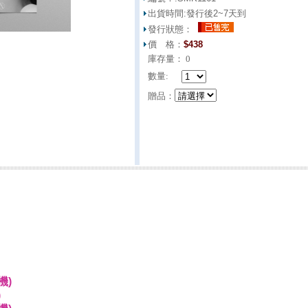
出貨時間:
發行後2~7天到
發行狀態：
價 格：
$
438
庫存量：
0
數量:
贈品：
機)
)