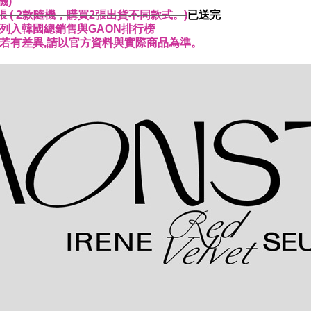
機)
張 ( 2款隨機，購買2張出貨不同款式。)
已送完
有列入韓國總銷售與GAON排行榜
,若有差異,請以官方資料與實際商品為準。