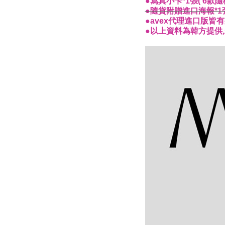
●寫真小卡*1張( 6款隨
●隨貨附贈進口海報*1
●avex代理進口版皆
●以上資料為韓方提供