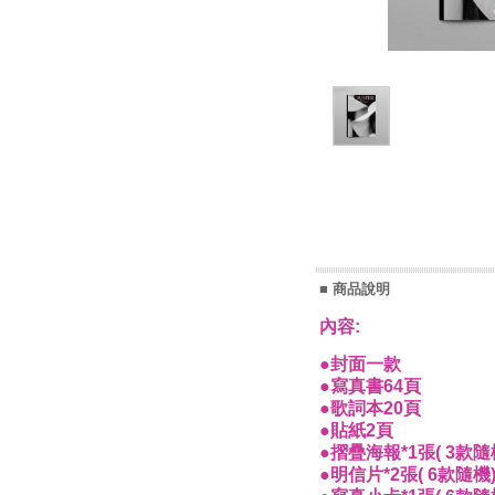
■ 商品說明
內容:
●封面一款
●寫真書64頁
●歌詞本20頁
●貼紙2頁
●摺疊海報*1張( 3款隨
●明信片*2張( 6款隨機