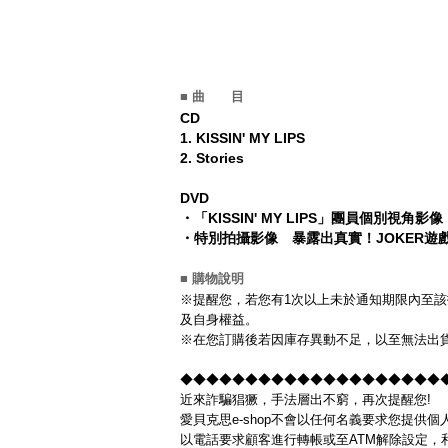
■ 曲 目
CD
1.
KISSIN' MY LIPS
2.
Stories
DVD
・「KISSIN' MY LIPS」團員個別視角影像
・特別拍攝影像 暴露出真實！JOKER遊
■ 購物說明
※提醒您，若您有1次以上未於通知期限內至該
及自身權益。
※在您訂購後若因庫存異動不足，以至無法出貨
◆◆◆◆◆◆◆◆◆◆◆◆◆◆◆◆◆◆◆◆◆◆
近來詐騙猖獗，手法層出不窮，再次提醒您!
愛貝克思e-shop不會以任何名義要求您提供
以電話要求顧客進行轉帳或至ATM解除設定，