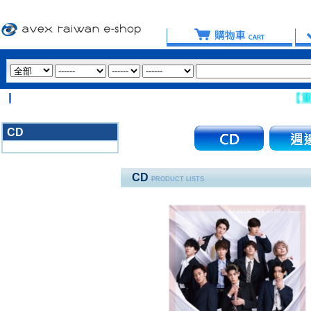
【重要提
CD
3020
CD
PRODUCT LISTS