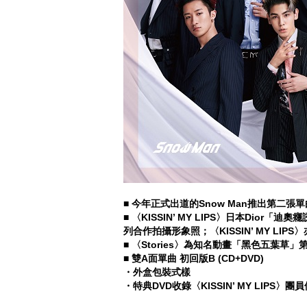
■
今年正式出道的Snow Man推出第二張單曲《K
■
〈KISSIN’ MY LIPS〉日本Dio
列合作拍攝形象照；〈KISSIN’ MY LIP
■
〈Stories〉為知名動畫「黑色五葉草
■
雙A面單曲 初回版B (CD+DVD)
・外盒包裝式樣
・特典DVD收錄〈KISSIN’ MY LIP