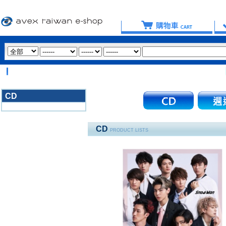
【重
CD
3020
CD
PRODUCT LISTS