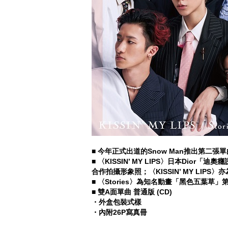
■
今年正式出道的Snow Man推出第二張單曲《K
■
〈KISSIN’ MY LIPS〉日本Dio
合作拍攝形象照；〈KISSIN’ MY LIPS
■
〈Stories〉為知名動畫「黑色五葉草
■
雙A面單曲 普通版 (CD)
・外盒包裝式樣
・內附26P寫真冊