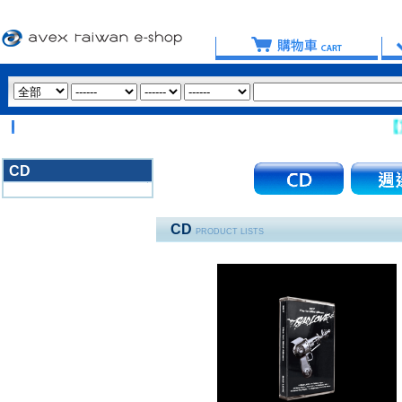
【重要提
CD
3020
CD
PRODUCT LISTS