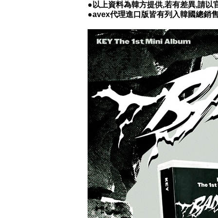
●以上資料為韓方提供,若有差異,請
●avex代理進口版皆有列入韓國總銷