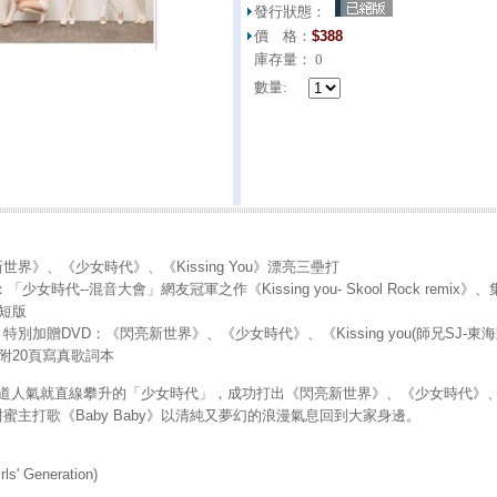
發行狀態：
價 格：
$
388
庫存量：
0
數量:
界》、《少女時代》、《Kissing You》漂亮三壘打
少女時代--混音大會」網友冠軍之作《Kissing you- Skool Rock remi
和短版
別加贈DVD：《閃亮新世界》、《少女時代》、《Kissing you(師兄SJ-東海
內附20頁寫真歌詞本
道人氣就直線攀升的「少女時代」，成功打出《閃亮新世界》、《少女時代》、《Ki
蜜主打歌《Baby Baby》以清純又夢幻的浪漫氣息回到大家身邊。
s' Generation)