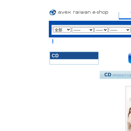
CD
3020
CD
PRODUCT LI