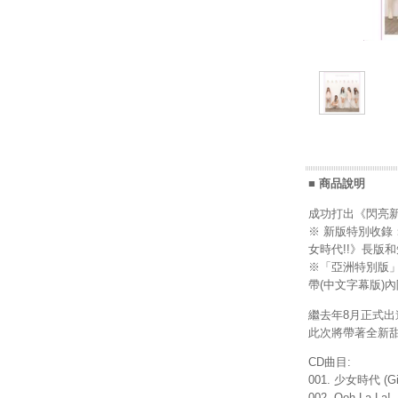
■ 商品說明
成功打出《閃亮新世
※ 新版特別收錄：「
女時代!!》長版
※「亞洲特別版」特
帶(中文字幕版)
繼去年8月正式出
此次將帶著全新甜
CD曲目:
001. 少女時代 (Girl
002. Ooh La-La!