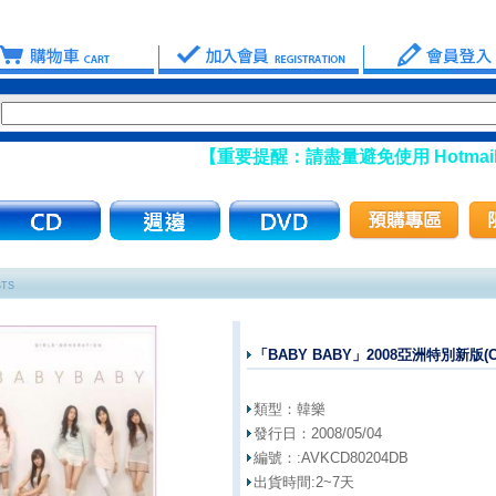
【重要提醒：請盡量避免使用 Hotmail、
STS
「BABY BABY」2008亞洲特別新版(C
類型：
韓樂
發行日：
2008/05/04
編號：:
AVKCD80204DB
出貨時間:
2~7天