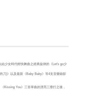
x》、集結少女時代輕快舞曲之經典旋律的《Let's go少
跨刀)》以及最新《Baby Baby》等4支音樂錄影
ssing You》三首單曲的漂亮三壘打之後，