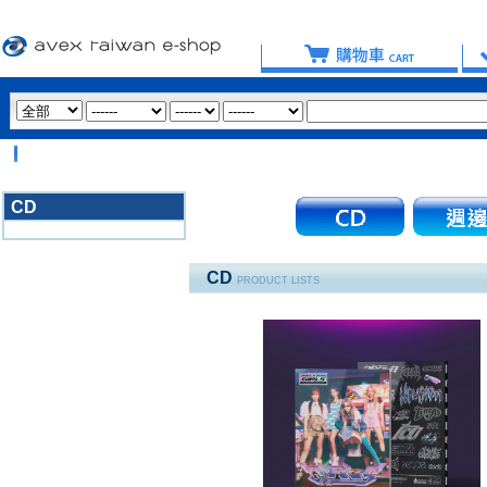
【
CD
3020
CD
PRODUCT LISTS