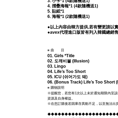
3. 小卡*1 (4款隨機送1)
4. 摺疊海報*1 (4款隨機送1)
5. 貼紙*1
6. 海報*1 (2款隨機送1)
●以上內容由韓方提供,若有變更請以實
●avex代理進口版皆有列入韓國總銷
■ 曲 目
01. Girls *Title
02. 도깨비불 (Illusion)
03. Lingo
04. Life’s Too Short
05. ICU (쉬어가도 돼)
06. (Bonus Track) Life’s Too Short (
■ 購物說明
※提醒您，若您有1次以上未於通知期限內至該
資源及自身權益。
※在您訂購後若因庫存異動不足，以至無法出貨
◆◆◆◆◆◆◆◆◆◆◆◆◆◆◆◆◆◆◆◆◆◆