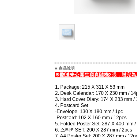
■ 商品說明
※贈送未公開生寫真隨機2張，贈完為
1. Package: 215 X 311 X 53 mm
2. Desk Calendar: 170 X 230 mm / 14
3. Hard Cover Diary: 174 X 233 mm /
4. Postcard Set
-Envelope: 130 X 180 mm / 1pc
-Postcard: 102 X 160 mm / 12pcs
5. Folded Poster Set: 287 X 400 mm /
6. 스티커SET: 200 X 287 mm / 2pcs
7. A4 Poster Set: 200 X 287 mm / 12p