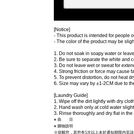
[Notice]
- This product is intended for people o
- The color of the product may be sligh
1. Do not soak in soapy water or leav
2. Be sure to separate the white and 
3. Do not leave wet or sweat for exten
4. Strong friction or force may cause fa
5. To prevent distortion, do not heat dr
6. Size may vary by ±1-2CM due to th
[Laundry Guide]
1. Wipe off the dirt lightly with dry clot
2. Hand wash only at cold water slight
3. Rinse thoroughly and dry flat in the
■ 曲 目
■ 購物說明
※提醒您，若您有1次以上未於通知期限內至該