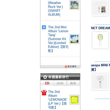
(Weather
Rock Ver.)
(SMART
ALBUM)
The 2nd Mini
NCT DREAM
Album 'Lemon
Tang'
(Summer Kit
Ver.)(Limited
Edition)【限宅
配】
aespa MINI
貨】
The 2nd
Album
‘LEMONADE’
(LP Ver.)【限
宅配】