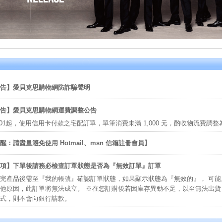
告】愛貝克思購物網防詐騙聲明
告】愛貝克思購物網運費調整公告
/06/01起，使用信用卡付款之宅配訂單，單筆消費未滿 1,000 元，酌收物流費調整
醒：請盡量避免使用 Hotmail、msn 信箱註冊會員】
項】下單後請務必檢查訂單狀態是否為『無效訂單』訂單
完產品後需至『我的帳號』確認訂單狀態，如果顯示狀態為『無效的』， 可
他原因，此訂單將無法成立。 ※在您訂購後若因庫存異動不足，以至無法出貨，
式，則不會向銀行請款。