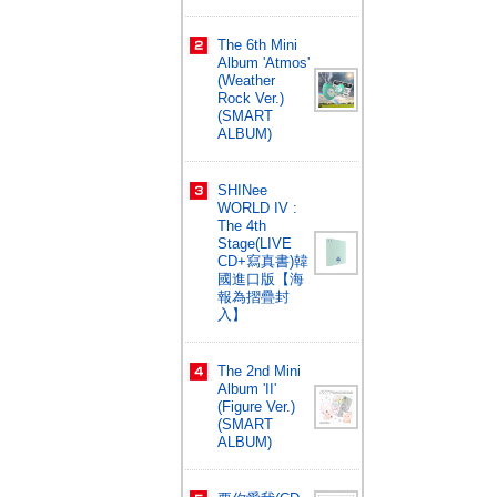
The 6th Mini
Album 'Atmos'
(Weather
Rock Ver.)
(SMART
ALBUM)
SHINee
WORLD IV :
The 4th
Stage(LIVE
CD+寫真書)韓
國進口版【海
報為摺疊封
入】
The 2nd Mini
Album 'II'
(Figure Ver.)
(SMART
ALBUM)