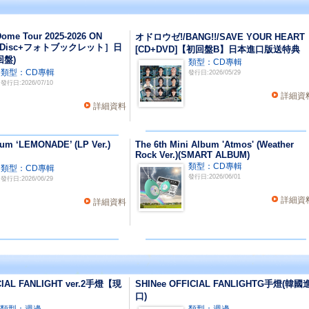
ome Tour 2025-2026 ON
オドロウゼ!/BANG!!/SAVE YOUR HEART
ay Disc+フォトブックレット］日
[CD+DVD]【初回盤B】日本進口版送特典
回盤)
類型：CD專輯
類型：CD專輯
發行日:2026/05/29
發行日:2026/07/10
詳細資
詳細資料
um ‘LEMONADE’ (LP Ver.)
The 6th Mini Album 'Atmos' (Weather
Rock Ver.)(SMART ALBUM)
類型：CD專輯
類型：CD專輯
發行日:2026/06/01
發行日:2026/06/29
詳細資
詳細資料
CIAL FANLIGHT ver.2手燈【現
SHINee OFFICIAL FANLIGHTG手燈(韓國
口)