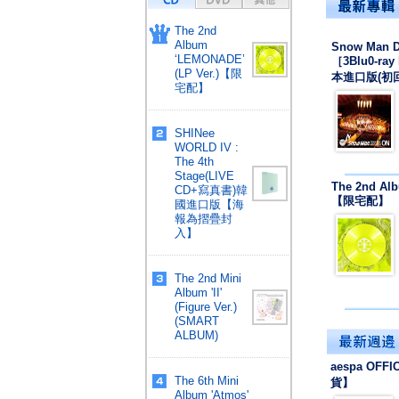
The 2nd
Album
Snow Man D
‘LEMONADE’
［3Blu0-r
(LP Ver.)【限
本進口版(初
宅配】
SHINee
WORLD IV :
The 4th
Stage(LIVE
The 2nd Alb
CD+寫真書)韓
【限宅配】
國進口版【海
報為摺疊封
入】
The 2nd Mini
Album 'II'
(Figure Ver.)
(SMART
ALBUM)
aespa OFFI
The 6th Mini
貨】
Album 'Atmos'