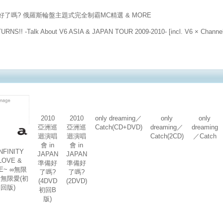
備好了嗎? 俄羅斯輪盤主題式完全制霸MC精選 & MORE
TURNS!! -Talk About V6 ASIA & JAPAN TOUR 2009-2010- [incl. V6 × Chan
2010
2010
only dreaming／
only
only
亞洲巡
亞洲巡
Catch(CD+DVD)
dreaming／
dreaming
迴演唱
迴演唱
Catch(2CD)
／Catch
會 in
會 in
NFINITY
JAPAN
JAPAN
LOVE &
準備好
準備好
FE~ ∞無限
了嗎?
了嗎?
無限愛(初
(4DVD
(2DVD)
回版)
初回B
版)