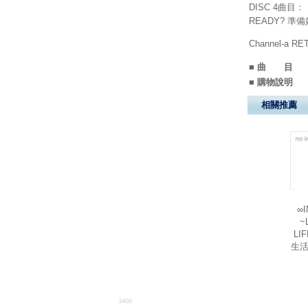
DISC 4曲目：
READY? 準
Channel-a RE
■ 曲 目
■ 購物說明
相關推薦
∞I
~
LI
生活
3400