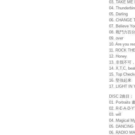
03. TAKE ME
04. Thunderbir
05. Darling
06. CHANG
07. Believe Yo
08. 戰鬥力百
09. over
10. Are you re
11. ROCK TH
12. Honey
13. 非我不可
14. X,T,C, bea
15. Top Check
16. 堅強起來
17. LIGHT I
DISC 2曲目：
01. Portraits
02. R-E-A-D-
03. will
04. Magical M
05. DANCING
06. RADIO M