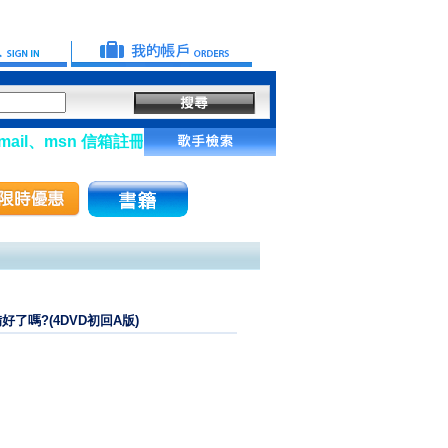
l、msn 信箱註冊會員】
準備好了嗎?(4DVD初回A版)