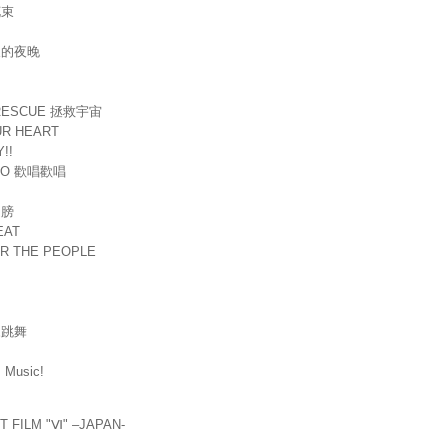
花束
天的夜晚
 RESCUE 拯救宇宙
UR HEART
!!
TAO 歡唱歡唱
翅膀
EAT
OR THE PEOPLE
來跳舞
! Music!
 FILM "Ⅵ" –JAPAN-