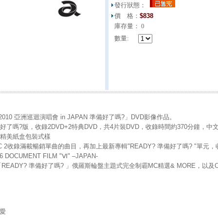
發行狀態：
價 格：
$
838
庫存量：
0
數量:
 2010 亞洲巡迴演唱會 in JAPAN 準備好了嗎?」DVD影像作品。
好了嗎?版，收錄2DVD+2特典DVD，共4片裝DVD，收錄時間約370分鐘，中
：精美紙盒包裝式樣
DISC 2收錄滿載暢銷單曲的曲目，再加上最新專輯"READY? 準備好了嗎? "
 DOCUMENT FILM "Ⅵ" –JAPAN-
「READY? 準備好了嗎? 」俄羅斯輪盤主題式完全制霸MC精選& MORE，以及Channel-a R
罪愛