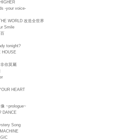
 HIGHER
ds -your voice-
E THE WORLD 改造全世界
ur Smile
分百
ady tonight?
E HOUSE
，非你莫屬
t
er
N YOUR HEART
 畫像 ~prologue~
Y? DANCE
ystery Song
 MACHINE
AGIC