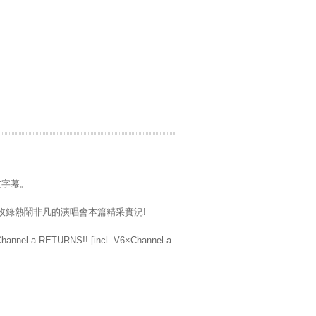
文字幕。
單元，收錄熱鬧非凡的演唱會本篇精采實況!
ETURNS!! [incl. V6×Channel-a