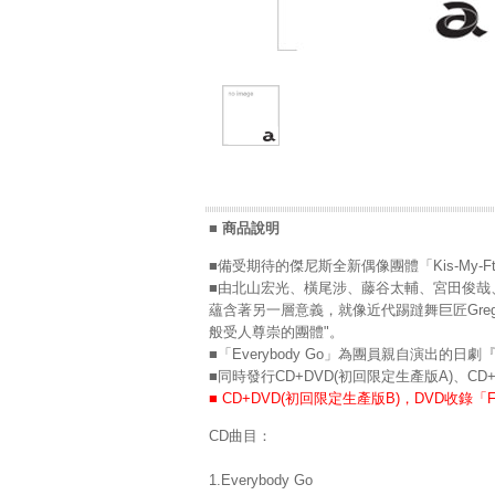
■ 商品說明
■備受期待的傑尼斯全新偶像團體「Kis-My-Ft
■由北山宏光、橫尾涉、藤谷太輔、宮田俊哉、
蘊含著另一層意義，就像近代踢躂舞巨匠Gregor
般受人尊崇的團體"。
■「Everybody Go」為團員親自演出
■同時發行CD+DVD(初回限定生產版A)、CD
■ CD+DVD(初回限定生產版B)，DVD收錄「FIRE
CD曲目：
1.Everybody Go