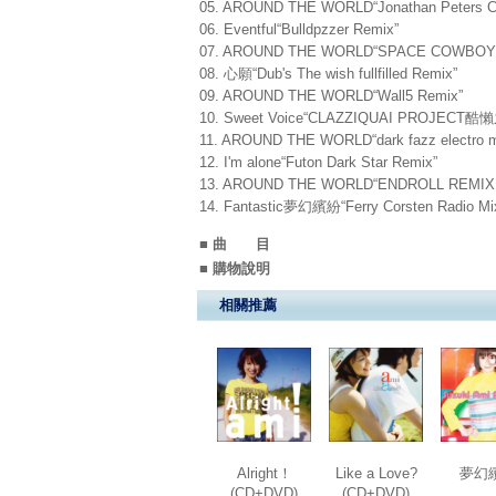
05. AROUND THE WORLD“Jonathan Peters Cl
06. Eventful“Bulldpzzer Remix”
07. AROUND THE WORLD“SPACE COWBOY 
08. 心願“Dub's The wish fullfilled Remix”
09. AROUND THE WORLD“Wall5 Remix”
10. Sweet Voice“CLAZZIQUAI PROJECT酷
11. AROUND THE WORLD“dark fazz electro m
12. I'm alone“Futon Dark Star Remix”
13. AROUND THE WORLD“ENDROLL REMIX
14. Fantastic夢幻繽紛“Ferry Corsten Radio Mi
■ 曲 目
■ 購物說明
相關推薦
Alright！
Like a Love?
夢幻
(CD+DVD)
(CD+DVD)