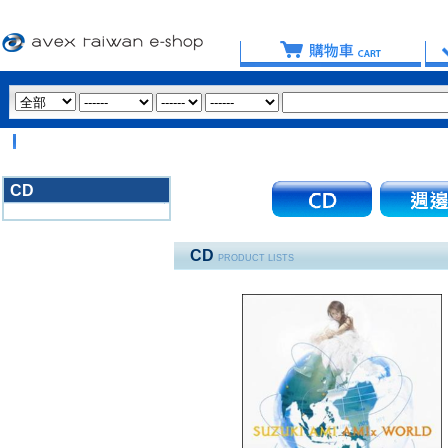
【
CD
3020
CD
PRODUCT LISTS