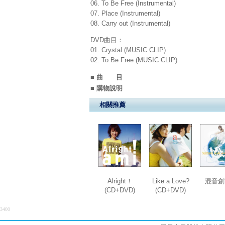
06. To Be Free (Instrumental)
07. Place (Instrumental)
08. Carry out (Instrumental)
DVD曲目：
01. Crystal (MUSIC CLIP)
02. To Be Free (MUSIC CLIP)
■ 曲 目
■ 購物說明
相關推薦
Alright！
Like a Love?
混音創
(CD+DVD)
(CD+DVD)
3400