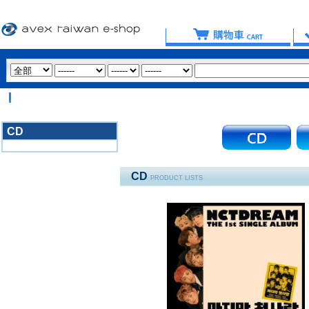
【
CD
3020
CD
PRODUCT LISTS