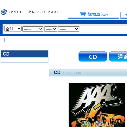
【
CD
3020
CD
PRODUCT LISTS