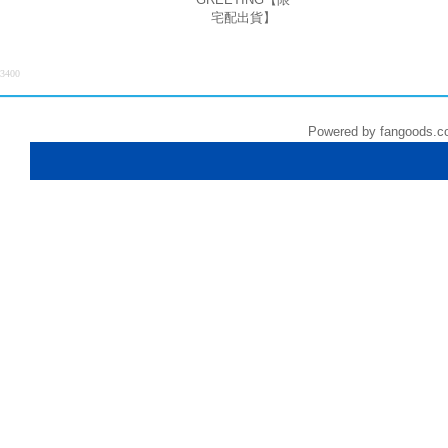
宅配出貨】
3400
Powered by fangoods.c