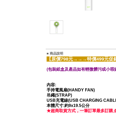
■ 商品說明
【原價798元→→→特價499元促
(包裝紙盒及產品如有輕微髒污或小瑕疵
內容:
手持電風扇(HANDY FAN)
吊繩(STRAP)
USB充電線(USB CHARGING CABL
本體尺寸:約9x19.5公分
★超商取貨方式，一筆訂單最多訂購
4