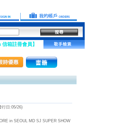
冊會員】
日:05/26)
RE in SEOUL MD SJ SUPER SHOW