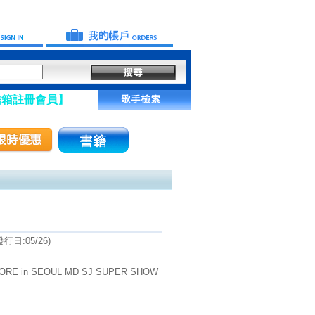
員】
日:05/26)
RE in SEOUL MD SJ SUPER SHOW