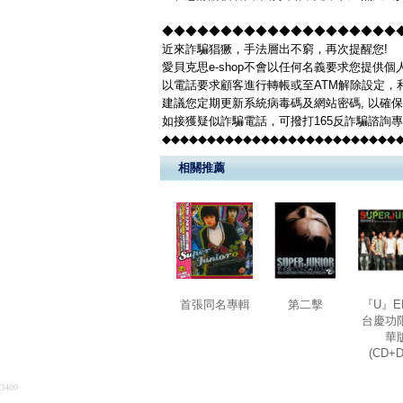
◆◆◆◆◆◆◆◆◆◆◆◆◆◆◆◆◆◆◆◆◆◆
近來詐騙猖獗，手法層出不窮，再次提醒您!
愛貝克思e-shop不會以任何名義要求您提供
以電話要求顧客進行轉帳或至ATM解除設定，
建議您定期更新系統病毒碼及網站密碼, 以確
如接獲疑似詐騙電話，可撥打165反詐騙諮詢
◆◆◆◆◆◆◆◆◆◆◆◆◆◆◆◆◆◆◆◆◆◆◆◆◆◆
相關推薦
首張同名專輯
第二擊
『U』E
台慶功
華
(CD+
3400