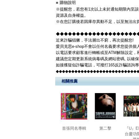
■ 購物說明
※提醒您，若您有1次以上未於通知期限內至該
資源及自身權益。
※在您訂購後若因庫存異動不足，以至無法出貨
◆◆◆◆◆◆◆◆◆◆◆◆◆◆◆◆◆◆◆◆◆◆
近來詐騙猖獗，手法層出不窮，再次提醒您!
愛貝克思e-shop不會以任何名義要求您提供
以電話要求顧客進行轉帳或至ATM解除設定，
建議您定期更新系統病毒碼及網站密碼, 以確
如接獲疑似詐騙電話，可撥打165反詐騙諮詢
◆◆◆◆◆◆◆◆◆◆◆◆◆◆◆◆◆◆◆◆◆◆◆◆◆◆
相關推薦
首張同名專輯
第二擊
『U』E
台慶功