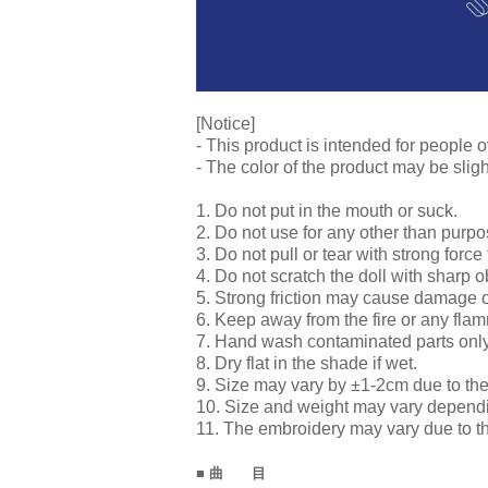
[Notice]
- This product is intended for people o
- The color of the product may be sligh
1. Do not put in the mouth or suck.
2. Do not use for any other than purpo
3. Do not pull or tear with strong force 
4. Do not scratch the doll with sharp o
5. Strong friction may cause damage o
6. Keep away from the fire or any fla
7. Hand wash contaminated parts onl
8. Dry flat in the shade if wet.
9. Size may vary by ±1-2cm due to th
10. Size and weight may vary depen
11. The embroidery may vary due to 
■ 曲 目