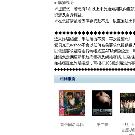
■ 購物說明
※提醒您，若您有1次以上未於通知期限內至該
資源及自身權益。
※在您訂購後若因庫存異動不足，以至無法出貨
◆◆◆◆◆◆◆◆◆◆◆◆◆◆◆◆◆◆◆◆◆◆
近來詐騙猖獗，手法層出不窮，再次提醒您!
愛貝克思e-shop不會以任何名義要求您提供
以電話要求顧客進行轉帳或至ATM解除設定，
建議您定期更新系統病毒碼及網站密碼, 以確
如接獲疑似詐騙電話，可撥打165反詐騙諮詢
◆◆◆◆◆◆◆◆◆◆◆◆◆◆◆◆◆◆◆◆◆◆◆◆◆◆
相關推薦
首張同名專輯
第二擊
『U』E
台慶功