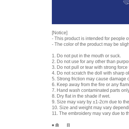
[Notice]
- This product is intended for people o
- The color of the product may be sligh
1. Do not put in the mouth or suck.
2. Do not use for any other than purpo
3. Do not pull or tear with strong force 
4. Do not scratch the doll with sharp o
5. Strong friction may cause damage o
6. Keep away from the fire or any fla
7. Hand wash contaminated parts onl
8. Dry flat in the shade if wet.
9. Size may vary by ±1-2cm due to th
10. Size and weight may vary depen
11. The embroidery may vary due to 
■ 曲 目