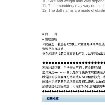
10. Size and weight may vary depen
11. The embroidery may vary due to 
12. The doll's arms are made of elast
■ 曲 目
■ 購物說明
※提醒您，若您有1次以上未於通知期限內至該
資源及自身權益。
※在您訂購後若因庫存異動不足，以至無法出貨
◆◆◆◆◆◆◆◆◆◆◆◆◆◆◆◆◆◆◆◆◆◆
近來詐騙猖獗，手法層出不窮，再次提醒您!
愛貝克思e-shop不會以任何名義要求您提供
以電話要求顧客進行轉帳或至ATM解除設定，
建議您定期更新系統病毒碼及網站密碼, 以確
如接獲疑似詐騙電話，可撥打165反詐騙諮詢
◆◆◆◆◆◆◆◆◆◆◆◆◆◆◆◆◆◆◆◆◆◆◆◆◆◆
相關推薦