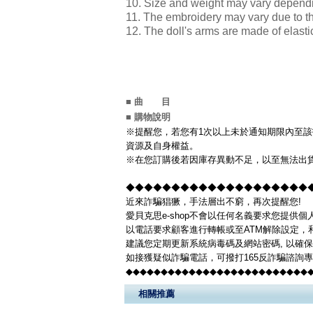
10. Size and weight may vary depen
11. The embroidery may vary due to 
12. The doll's arms are made of elast
■ 曲 目
■ 購物說明
※提醒您，若您有1次以上未於通知期限內至該
資源及自身權益。
※在您訂購後若因庫存異動不足，以至無法出貨
◆◆◆◆◆◆◆◆◆◆◆◆◆◆◆◆◆◆◆◆◆◆
近來詐騙猖獗，手法層出不窮，再次提醒您!
愛貝克思e-shop不會以任何名義要求您提供
以電話要求顧客進行轉帳或至ATM解除設定，
建議您定期更新系統病毒碼及網站密碼, 以確
如接獲疑似詐騙電話，可撥打165反詐騙諮詢
◆◆◆◆◆◆◆◆◆◆◆◆◆◆◆◆◆◆◆◆◆◆◆◆◆◆
相關推薦