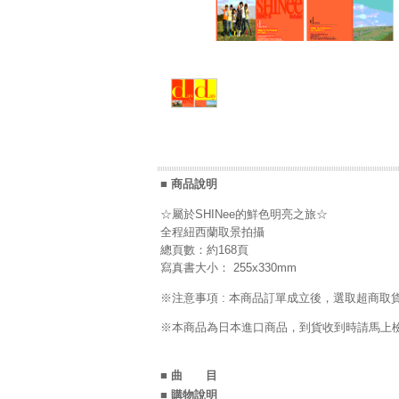
■ 商品說明
☆屬於SHINee的鮮色明亮之旅☆
全程紐西蘭取景拍攝
總頁數：約168頁
寫真書大小： 255x330mm
※注意事項 : 本商品訂單成立後，選取超商取
※本商品為日本進口商品，到貨收到時請馬上檢
■ 曲 目
■ 購物說明