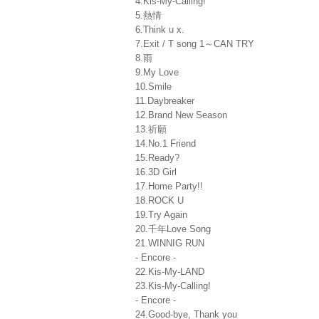
4.Kis-My-Calling!
5.熱情
6.Think u x.
7.Exit / T song 1～CAN TRY
8.雨
9.My Love
10.Smile
11.Daybreaker
12.Brand New Season
13.祈願
14.No.1 Friend
15.Ready?
16.3D Girl
17.Home Party!!
18.ROCK U
19.Try Again
20.千年Love Song
21.WINNIG RUN
- Encore -
22.Kis-My-LAND
23.Kis-My-Calling!
- Encore -
24.Good-bye, Thank you