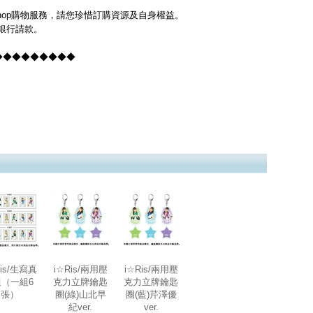
hop購物服務，請您珍惜訂購資源及自身權益。
銀行請款。
◆◆◆◆◆◆◆◆◆
Ris/生寫真
i☆Ris/兩用壓
i☆Ris/兩用壓
組（一組6
克力立牌鑰匙
克力立牌鑰匙
張）
圈(綠)山北早
圈(藍)芹澤優
紀ver.
ver.