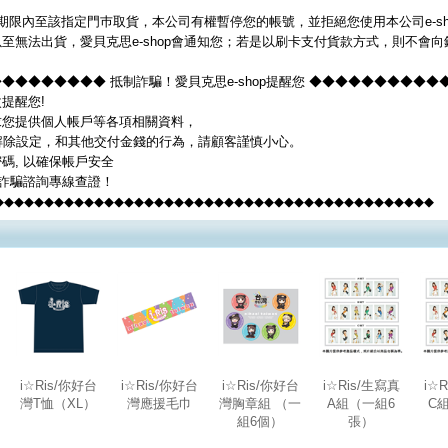
期限內至該指定門巿取貨，本公司有權暫停您的帳號，並拒絕您使用本公司e-s
至無法出貨，愛貝克思e-shop會通知您；若是以刷卡支付貨款方式，則不會向
◆◆◆◆◆◆◆ 抵制詐騙！愛貝克思e-shop提醒您 ◆◆◆◆◆◆◆◆◆◆
提醒您!
要求您提供個人帳戶等各項相關資料，
解除設定，和其他交付金錢的行為，請顧客謹慎小心。
碼, 以確保帳戶安全
反詐騙諮詢專線查證！
◆◆◆◆◆◆◆◆◆◆◆◆◆◆◆◆◆◆◆◆◆◆◆◆◆◆◆◆◆◆◆◆◆◆◆◆◆◆◆◆◆◆◆◆
i☆Ris/你好台
i☆Ris/你好台
i☆Ris/你好台
i☆Ris/生寫真
i☆
灣T恤（XL）
灣應援毛巾
灣胸章組 （一
A組（一組6
C
組6個）
張）