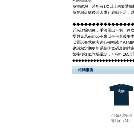
■ 購物說明
※提醒您，若您有1次以上未於通知
※在您訂購後若因庫存異動不足，以
◆◆◆◆◆◆◆◆◆◆◆◆◆◆◆◆◆
近來詐騙猖獗，手法層出不窮，再次
愛貝克思e-shop不會以任何名義
以電話要求顧客進行轉帳或至ATM
建議您定期更新系統病毒碼及網站密
如接獲疑似詐騙電話，可撥打165
◆◆◆◆◆◆◆◆◆◆◆◆◆◆◆◆◆◆◆◆
相關推薦
i☆Ris/你好台
灣T恤（M）