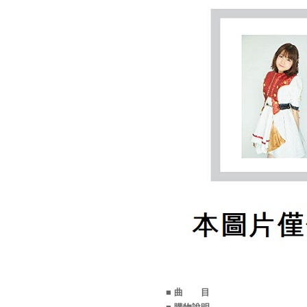
■ 曲 目