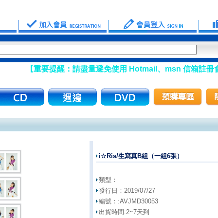
【重要提醒：請盡量避免使用 Hotmail、msn 信箱註冊會員】
i☆Ris/生寫真B組（一組6張）
類型：
發行日：
2019/07/27
編號：:
AVJMD30053
出貨時間:
2~7天到