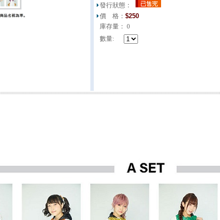
發行狀態：
價 格：
$
250
庫存量：
0
數量: