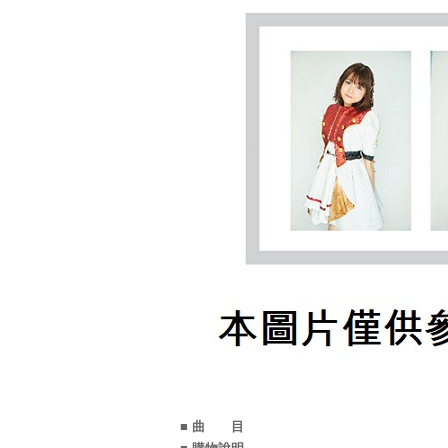
■ 曲 目