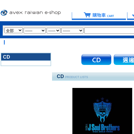
【
CD
3020
CD
PRODUCT LISTS