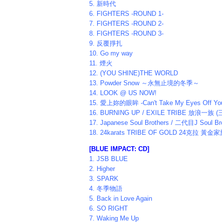
5. 新時代
6. FIGHTERS -ROUND 1-
7. FIGHTERS -ROUND 2-
8. FIGHTERS -ROUND 3-
9. 反覆掙扎
10. Go my way
11. 煙火
12. (YOU SHINE)THE WORLD
13. Powder Snow ～永無止境的冬季～
14. LOOK @ US NOW!
15. 愛上妳的眼眸 -Can't Take My Eyes Off Yo
16. BURNING UP / EXILE TRIBE 放浪一族 
17. Japanese Soul Brothers / 二代目J Soul B
18. 24karats TRIBE OF GOLD 24克拉 黃金
[BLUE IMPACT:
CD]
1. JSB BLUE
2. Higher
3. SPARK
4. 冬季物語
5. Back in Love Again
6. SO RIGHT
7. Waking Me Up