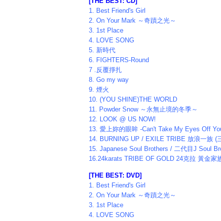
[THE BEST: CD]
1. Best Friend's Girl
2. On Your Mark ～奇蹟之光～
3. 1st Place
4. LOVE SONG
5. 新時代
6. FIGHTERS-Round
7 .反覆掙扎
8. Go my way
9. 煙火
10. (YOU SHINE)THE WORLD
11. Powder Snow ～永無止境的冬季～
12. LOOK @ US NOW!
13. 愛上妳的眼眸 -Can't Take My Eyes Off Yo
14. BURNING UP / EXILE TRIBE 放浪一族 
15. Japanese Soul Brothers / 二代目J Soul B
16.24karats TRIBE OF GOLD 24克拉 黃金家
[THE BEST: DVD]
1. Best Friend's Girl
2. On Your Mark ～奇蹟之光～
3. 1st Place
4. LOVE SONG