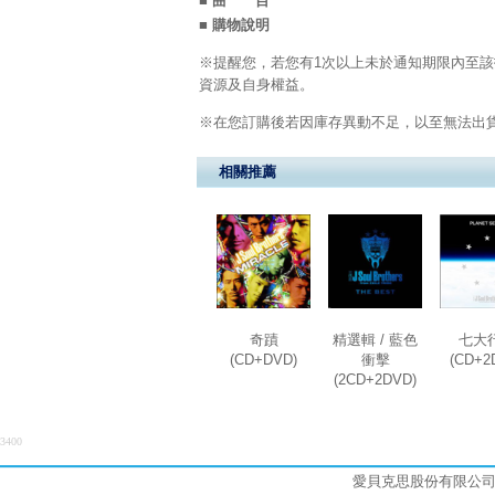
■ 曲 目
■ 購物說明
※提醒您，若您有1次以上未於通知期限內至該
資源及自身權益。
※在您訂購後若因庫存異動不足，以至無法出貨
相關推薦
奇蹟
精選輯 / 藍色
七大
(CD+DVD)
衝擊
(CD+2
(2CD+2DVD)
3400
愛貝克思股份有限公司 (統編: