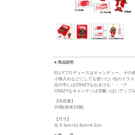
■ 商品說明
ELLYプロデュースはキャンディー、その名も「C
小物入れなどにしても使いたい缶のイラス
缶の中にはCRAZYなおまけも・・・!?
CRAZYなキャンディは甘酸っぱいアップ
【内容量】
20個(各味10個)
【尺寸】
缶:9.3cm×11.8cm×4.2cm