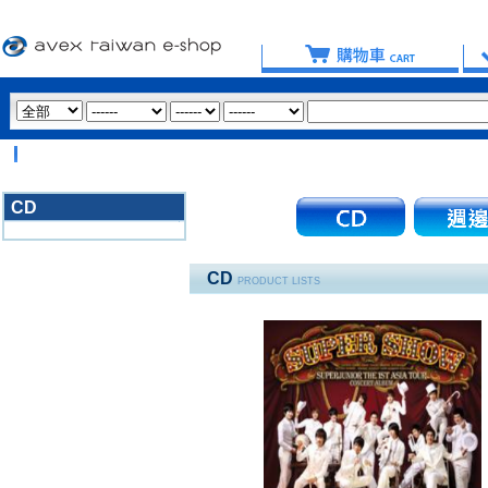
【
CD
3020
CD
PRODUCT LISTS