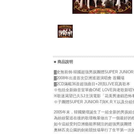
■ 商品說明
▓史無前例‧韓國超強男孩團體SUPER JUNIOR
▓2008年出道首次亞洲巡迴演唱會 首爾場
▓2CD滿載36首超強曲目+28頁LIVE寫真歌本
※包括全新錄音室單曲ONE LOVE與老歌新唱Y
※歌迷渴望已久SJ主演電影「花美男連鎖恐怖
※子團體SUPER JUNIOR-T與K.R.Y.以
2005年末，韓國樂壇誕生了一組全新的男孩組合
為紛紛緊追在後的歌壇晚輩做出了一個最好的
如今這組受到亞洲藝能界關注的超強男孩團體「SU
奧林匹克公園的劍術競技場舉行了生平第一次的亞洲巡迴演