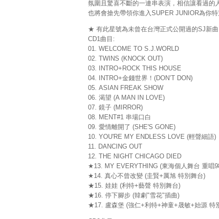
氛圍且驚喜不斷的一連串表演，相信讓看過的人會
也將會搶先帶領你進入SUPER JUNIOR為
★ 有此星號為未曾在台灣正式公開過的SJ新曲
CD1曲目:
01. WELCOME TO S.J.WORLD
02. TWINS (KNOCK OUT)
03. INTRO+ROCK THIS HOUSE
04. INTRO+金錢世界！(DON’T DON)
05. ASIAN FREAK SHOW
06. 渴望 (A MAN IN LOVE)
07. 鏡子 (MIRROR)
08. MENT#1 串場口白
09. 愛情離開了 (SHE'S GONE)
10. YOU'RE MY ENDLESS LOVE (輕聲細語)
11. DANCING OUT
12. THE NIGHT CHICAGO DIED
★13. MY EVERYTHING (東海個人舞台 重
★14. 真心不曾改變 (圭賢+厲旭 特別舞台)
★15. 娃娃 (利特+藝聲 特別舞台)
★16. 停下腳步 (韓劇"雪花"插曲)
★17. 盧森堡 (強仁+利特+神童+晟敏+始源 特