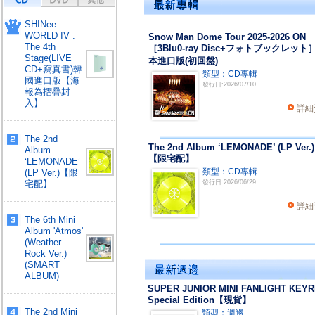
SHINee
WORLD IV :
Snow Man Dome Tour 2025-2026 ON
The 4th
［3Blu0-ray Disc+フォトブックレット
Stage(LIVE
本進口版(初回盤)
CD+寫真書)韓
類型：CD專輯
國進口版【海
發行日:2026/07/10
報為摺疊封
入】
詳細
The 2nd
The 2nd Album ‘LEMONADE’ (LP Ver.)
Album
【限宅配】
‘LEMONADE’
類型：CD專輯
(LP Ver.)【限
宅配】
發行日:2026/06/29
詳細
The 6th Mini
Album 'Atmos'
(Weather
Rock Ver.)
(SMART
ALBUM)
SUPER JUNIOR MINI FANLIGHT KEYR
Special Edition【現貨】
The 2nd Mini
類型：週邊