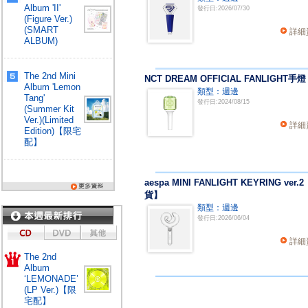
Album 'II'
發行日:2026/07/30
(Figure Ver.)
(SMART
詳細
ALBUM)
The 2nd Mini
NCT DREAM OFFICIAL FANLIGHT手燈
Album 'Lemon
類型：週邊
Tang'
發行日:2024/08/15
(Summer Kit
Ver.)(Limited
詳細
Edition)【限宅
配】
aespa MINI FANLIGHT KEYRING ver.
貨】
類型：週邊
發行日:2026/06/04
詳細
The 2nd
Album
‘LEMONADE’
(LP Ver.)【限
宅配】