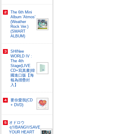
The 6th Mini
Album 'Atmos'
(Weather
Rock Ver.)
(SMART
ALBUM)
SHINee
WORLD IV :
The 4th
Stage(LIVE
CD+寫真書)韓
國進口版【海
報為摺疊封
入】
要你愛我(CD
+ DVD)
オドロウ
ゼ!/BANG!!/SAVE
YOUR HEART