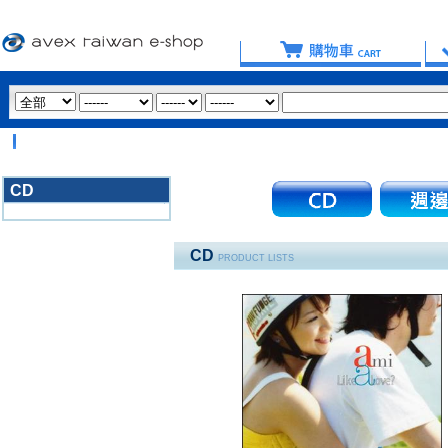
【
CD
3020
CD
PRODUCT LISTS