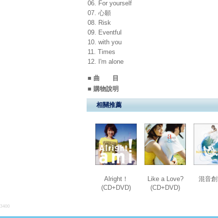
06. For yourself
07. 心願
08. Risk
09. Eventful
10. with you
11. Times
12. I'm alone
■ 曲 目
■ 購物說明
相關推薦
Alright！
Like a Love?
混音創
(CD+DVD)
(CD+DVD)
3400