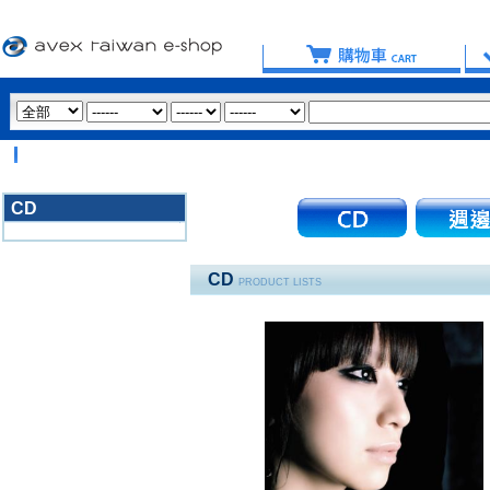
【
CD
3020
CD
PRODUCT LISTS