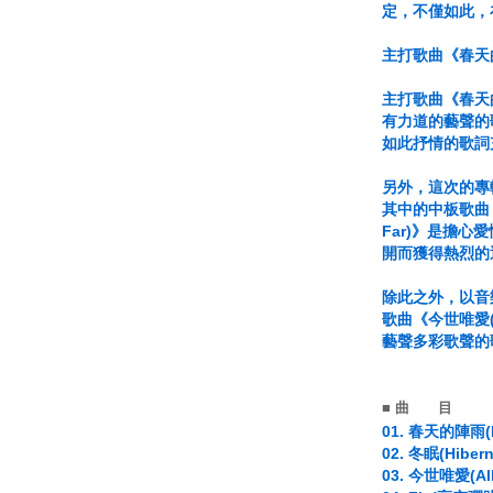
定，不僅如此，
主打歌曲《春天的陣
主打歌曲《春天的
有力道的藝聲的
如此抒情的歌詞
另外，這次的專輯
其中的中板歌曲，
Far)》是擔
開而獲得熱烈的
除此之外，以音樂
歌曲《今世唯愛(
藝聲多彩歌聲的
■ 曲 目
01. 春天的陣雨(P
02. 冬眠(Hiber
03. 今世唯愛(All