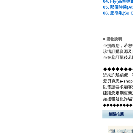
04. Fly(高空
05. 那個時候(At 
06. 肥皂泡(So Cl
■ 購物說明
※提醒您，若您
珍惜訂購資源及
※在您訂購後若
◆◆◆◆◆◆◆
近來詐騙猖獗，
愛貝克思e-s
以電話要求顧客
建議您定期更新
如接獲疑似詐騙
◆◆◆◆◆◆◆◆◆
相關推薦