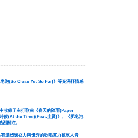
o Close Yet So Far)》等充滿抒情感
中收錄了主打歌曲《春天的陣雨(Paper
At the Time)(Feat.圭賢)》、《肥皂泡
的熱烈關注。
那具有濃烈號召力與優秀的歌唱實力被眾人肯