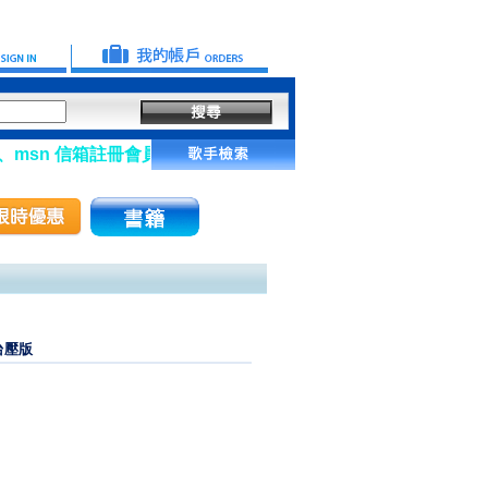
sn 信箱註冊會員】
 台壓版