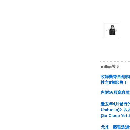
■ 商品說明
收錄藝聲自創歌曲並
性之6首歌曲！
內附56頁寫真
繼去年4月發行的
Umbrella)
(So Close
尤其，藝聲透過