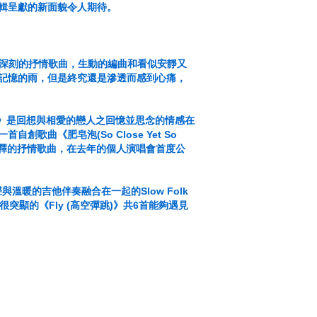
輯呈獻的新面貌令人期待。
人印象深刻的抒情歌曲，生動的編曲和看似安靜又
記憶的雨，但是終究還是滲透而感到心痛，
e)》是回想與相愛的戀人之回憶並思念的情感在
曲《肥皂泡(So Close Yet So
詮釋的抒情歌曲，在去年的個人演唱會首度公
與溫暖的吉他伴奏融合在一起的Slow Folk
很突顯的《Fly (高空彈跳)》共6首能夠遇見