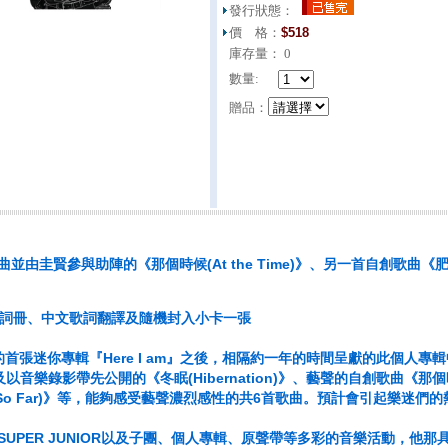
發行狀態：
價 格：
$
518
庫存量：
0
數量:
贈品：
由圭賢參與助陣的《那個時候(At the Time)》、另一首自創歌曲《肥皂泡(S
歌詞冊、中文歌詞翻譯及隨機封入小卡一張
首張迷你專輯『Here I am』之後，相隔約一年的時間呈獻的此個人專輯
》以及以音樂錄影帶先公開的《冬眠(Hibernation)》、藝聲的自創歌曲《那個時候(
 Yet So Far)》等，能夠感受藝聲濃烈感性的共6首歌曲。預計會引起樂迷們
SUPER JUNIOR以及子團、個人專輯、原聲帶等多彩的音樂活動，他