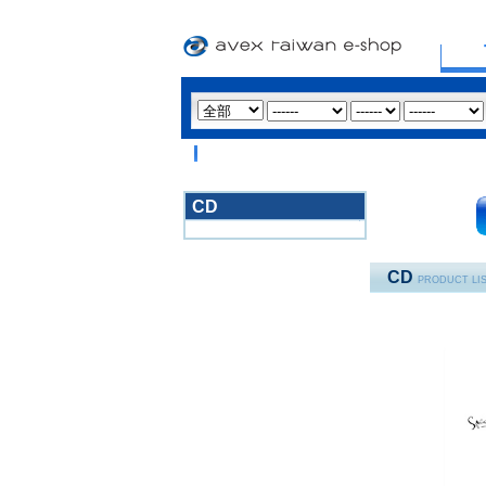
CD
3020
CD
PRODUCT LI