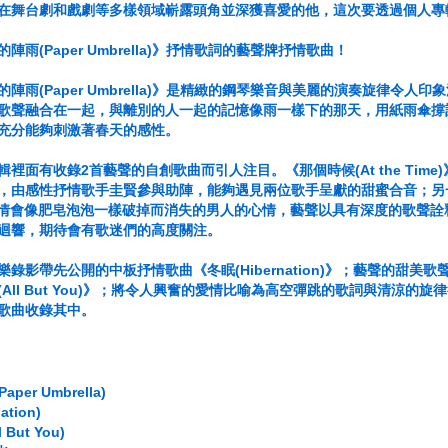
在舞台劇和戲劇等多樣領域嶄露頭角並深獲喜愛的他，這次要透過個人專
雨(Paper Umbrella)》抒情歌詞的藝聲牌抒情歌曲！
陣雨(Paper Umbrella)》是精緻的鋼琴樂音與美麗的演奏旋律令
歌聲融合在一起，與離別的人一起的記憶像雨一樣下的那天，用紙雨傘撐
充分能夠刺激著春天的感性。
裡面有收錄2首藝聲的自創歌曲而引人注目。《那個時候(At the Tim
由感性抒情歌手圭賢參與助陣，能夠遇見兩位歌手呈獻的甜蜜合音；另一首自創歌
心愛情會像肥皂泡泡一樣破掉而消失的男人的心情，藝聲以具有深度的歌聲
迴響，期待會有歌迷們的高度關注。
錄影帶先公開的中板抒情歌曲《冬眠(Hibernation)》；藝聲的甜美歌聲
All But You)》；將令人興奮的愛情比喻為高空彈跳的歌詞與清涼的旋律
歌曲收錄其中。
aper Umbrella)
nation)
 But You)