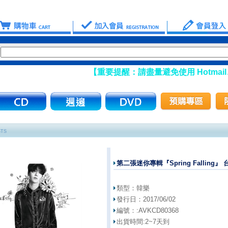
【重要提醒：請盡量避免使用 Hotmail、m
STS
第二張迷你專輯『Spring Falling』
類型：
韓樂
發行日：
2017/06/02
編號：:
AVKCD80368
出貨時間:
2~7天到