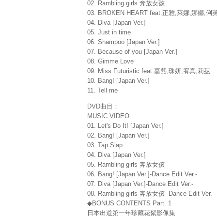
02. Rambling girls 奔放女孩
03. BROKEN HEART feat.正雅,萊娜,娜娜,俐
04. Diva [Japan Ver.]
05. Just in time
06. Shampoo [Japan Ver.]
07. Because of you [Japan Ver.]
08. Gimme Love
09. Miss Futuristic feat.嘉熙,珠妍,宥真,莉茲
10. Bang! [Japan Ver.]
11. Tell me
DVD曲目：
MUSIC VIDEO
01. Let's Do It! [Japan Ver.]
02. Bang! [Japan Ver.]
03. Tap Slap
04. Diva [Japan Ver.]
05. Rambling girls 奔放女孩
06. Bang! [Japan Ver.]-Dance Edit Ver.-
07. Diva [Japan Ver.]-Dance Edit Ver.-
08. Rambling girls 奔放女孩 -Dance Edit Ver.-
◆BONUS CONTENTS Part. 1
日本出道第一年珍藏花絮影像集