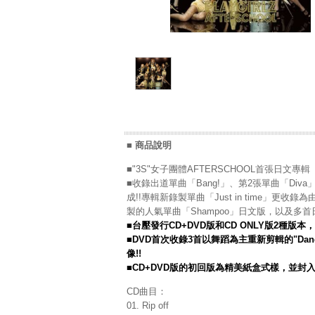
■ 商品說明
■"3S"女子團體AFTERSCHOOL首張日文專輯『
■收錄出道單曲「Bang!」、第2張單曲「Diva」和第
成!!專輯新錄製單曲「Just in time」更收錄為
製的人氣單曲「Shampoo」日文版，以及多
■台壓發行CD+DVD版和CD ONLY版2種版
■DVD首次收錄3首以舞蹈為主重新剪輯的"Dance
像!!
■CD+DVD版的初回版為精美紙盒式樣，並封入A
CD曲目：
01. Rip off