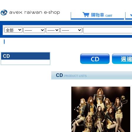
【
CD
3020
CD
PRODUCT LISTS