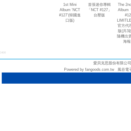
1st Mini
首張迷你專輯
The 2nd
Album ‘NCT
「NCT #127」
Album
#127’(韓國進
台壓版
#12
口版)
LIMIT
官方代
版(共3
隨機出貨
海報
3400
愛貝克思股份有限公司 (統編:
Powered by fangoods.com.tw 風谷電子