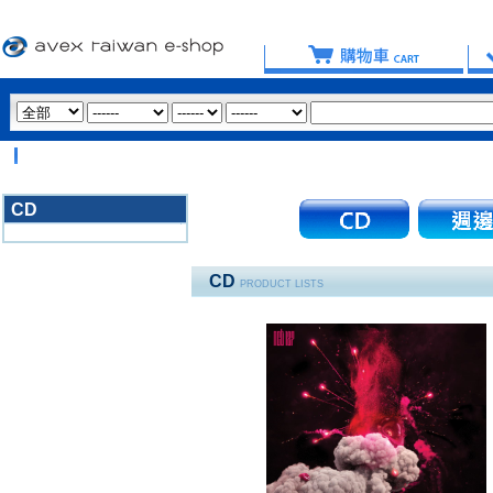
【
CD
3020
CD
PRODUCT LISTS