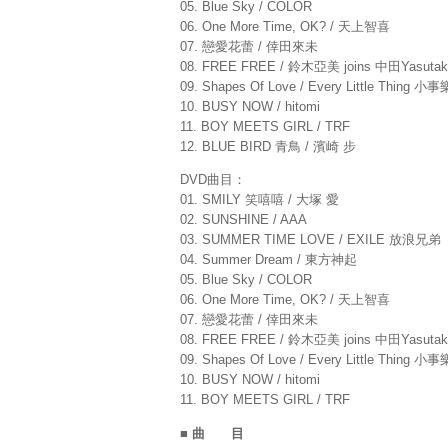
05. Blue Sky / COLOR
06. One More Time, OK? / 天上智喜
07. 戀愛花蕾 / 倖田來未
08. FREE FREE / 鈴木亞美 joins 中田Yasutaka
09. Shapes Of Love / Every Little Thing 小
10. BUSY NOW / hitomi
11. BOY MEETS GIRL / TRF
12. BLUE BIRD 青鳥 / 濱崎 步
DVD曲目：
01. SMILY 笑嘻嘻 / 大塚 愛
02. SUNSHINE / AAA
03. SUMMER TIME LOVE / EXILE 放浪兄弟
04. Summer Dream / 東方神起
05. Blue Sky / COLOR
06. One More Time, OK? / 天上智喜
07. 戀愛花蕾 / 倖田來未
08. FREE FREE / 鈴木亞美 joins 中田Yasutaka
09. Shapes Of Love / Every Little Thing 小
10. BUSY NOW / hitomi
11. BOY MEETS GIRL / TRF
■ 曲 目