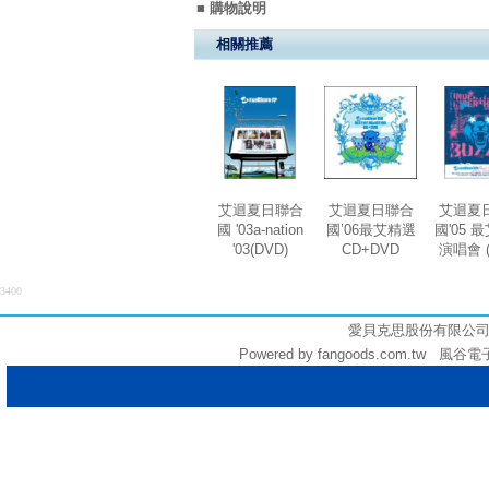
■ 購物說明
相關推薦
艾迴夏日聯合
艾迴夏日聯合
艾迴夏
國 '03a-nation
國’06最艾精選
國'05 
'03(DVD)
CD+DVD
演唱會 (
3400
愛貝克思股份有限公司 (統編:
Powered by fangoods.com.tw 風谷電子