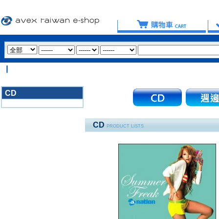
【
CD
3020
CD
PRODUCT LISTS