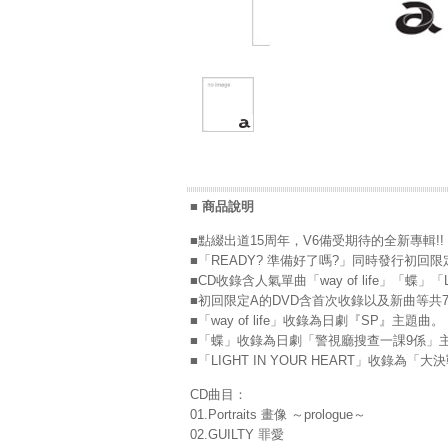
■ 商品說明
■點綴出道15周年，V6備受期待的全新專輯!!
■「READY? 準備好了嗎?」同時發行初回限定A
■CD收錄含人氣單曲「way of life」「蝶」「L
■初回限定A的DVD含首次收錄以及新曲等共
■「way of life」收錄為日劇『SP』主題曲。
■「蝶」收錄為日劇「警視廳搜查一課9係」
■「LIGHT IN YOUR HEART」收錄
CD曲目：
01.Portraits 畫像 ～prologue～
02.GUILTY 罪愛