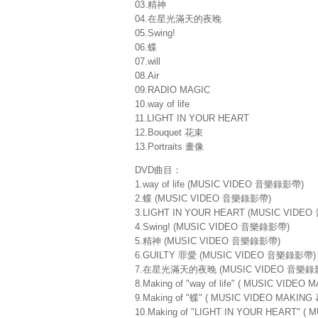
03.精神
04.在星光滿天的夜晚
05.Swing!
06.蝶
07.will
08.Air
09.RADIO MAGIC
10.way of life
11.LIGHT IN YOUR HEART
12.Bouquet 花束
13.Portraits 畫像
DVD曲目：
1.way of life (MUSIC VIDEO 音樂錄影帶)
2.蝶 (MUSIC VIDEO 音樂錄影帶)
3.LIGHT IN YOUR HEART (MUSIC VID
4.Swing! (MUSIC VIDEO 音樂錄影帶)
5.精神 (MUSIC VIDEO 音樂錄影帶)
6.GUILTY 罪愛 (MUSIC VIDEO 音樂錄影帶)
7.在星光滿天的夜晚 (MUSIC VIDEO 音樂錄
8.Making of "way of life" ( MUSIC VID
9.Making of "蝶" ( MUSIC VIDEO MAKI
10.Making of "LIGHT IN YOUR HEART" 