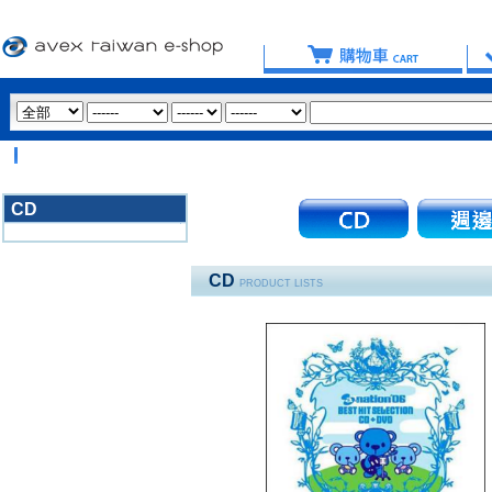
【
CD
3020
CD
PRODUCT LISTS