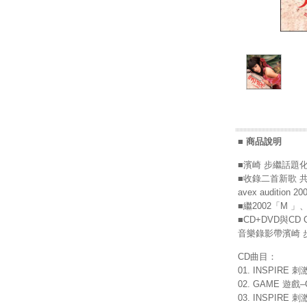
■ 商品說明
■濱崎 步繼話題化
■收錄二首新歌 
avex auditi
■繼2002「M
■CD+DVD與C
音樂錄影帶濱崎 
CD曲目：
01. INSPIRE 刺激 
02. GAME 遊戲–Or
03. INSPIRE 刺激