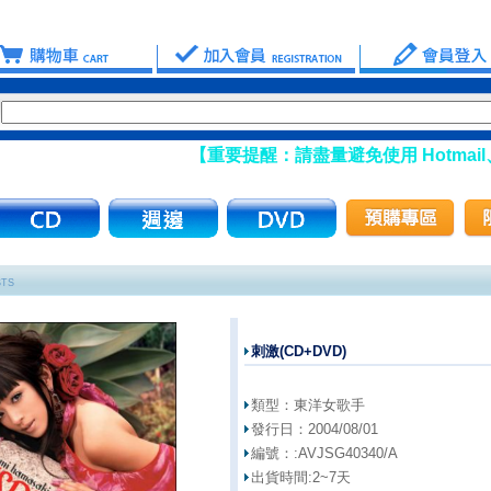
【重要提醒：請盡量避免使用 Hotmail、
STS
刺激(CD+DVD)
類型：
東洋女歌手
發行日：
2004/08/01
編號：:
AVJSG40340/A
出貨時間:
2~7天