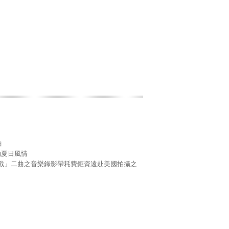
曲
的夏日風情
ME 遊戲」二曲之音樂錄影帶耗費鉅資遠赴美國拍攝之