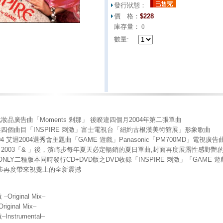
發行狀態：
價 格：
$
228
庫存量：
0
數量:
妝品廣告曲「Moments 剎那」 後睽違四個月2004年第二張單曲
共四個曲目「INSPIRE 刺激」富士電視台「紐約古根漢美術館展」形象歌曲
on 2004 艾迴2004選秀會主題曲「GAME 遊戲」Panasonic「PM700MD」電視廣告
 」、2003「& 」後，濱崎步每年夏天必定暢銷的夏日單曲,封面再度展露性感野艷
D ONLY二種版本同時發行CD+DVD版之DVD收錄「INSPIRE 刺激」「GA
步再度帶來視覺上的全新震撼
–Original Mix–
iginal Mix–
–Instrumental–