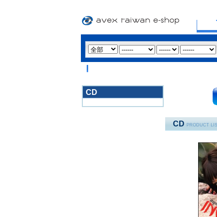
CD
3020
CD
PRODUCT LI