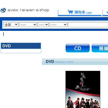
【
DVD
3020
DVD
PRODUCT LISTS