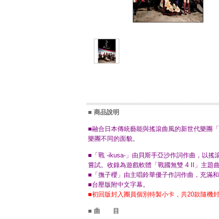
■ 商品說明
■融合日本傳統藝能與搖滾曲風的新世代樂團「和樂器
樂團不同的面貌。
■「戰 -ikusa-」由貝斯手亞沙作詞作曲
嘗試。收錄為遊戲軟體「戰國無雙 4 II」主
■「撫子櫻」由主唱鈴華優子作詞作曲，充滿
■台壓版附中文字幕。
■初回版封入團員個別特製小卡，共20款隨機封
■ 曲 目