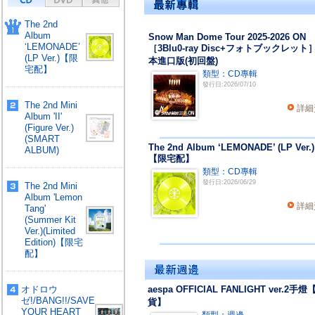
The 2nd
Album
Snow Man Dome Tour 2025-2026 ON
‘LEMONADE’
［3Blu0-ray Disc+フォトブックレット
(LP Ver.)【限
本進口版(初回盤)
宅配】
類型：CD專輯
發行日:2026/07/10
The 2nd Mini
詳細
Album 'II'
(Figure Ver.)
(SMART
The 2nd Album ‘LEMONADE’ (LP Ver.)
ALBUM)
【限宅配】
類型：CD專輯
發行日:2026/06/29
The 2nd Mini
Album 'Lemon
詳細
Tang'
(Summer Kit
Ver.)(Limited
Edition)【限宅
配】
オドロウ
aespa OFFICIAL FANLIGHT ver.2手燈
ゼ!/BANG!!/SAVE
貨】
YOUR HEART