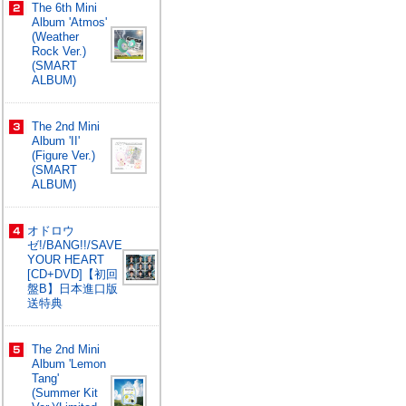
The 6th Mini
Album 'Atmos'
(Weather
Rock Ver.)
(SMART
ALBUM)
The 2nd Mini
Album 'II'
(Figure Ver.)
(SMART
ALBUM)
オドロウ
ゼ!/BANG!!/SAVE
YOUR HEART
[CD+DVD]【初回
盤B】日本進口版
送特典
The 2nd Mini
Album 'Lemon
Tang'
(Summer Kit