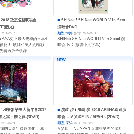
A 2018巨蛋巡迴演唱會
■
SHINee
/
SHINee WORLD V in Seoul
FE(藍光)
演唱會DVD
類型:韓樂
2019/03/15
發行日:2018/08/17
★AAA史上最大規模的日本4
SHINee SHINee WORLD V in Seoul 演
像化！ 動員34萬人的精彩
唱會DVD (繁體中文字幕)
光普通版全收錄
/
和樂器樂團大新年會2017
■
濱崎 步
/
濱崎 步 2016 ARENA巡迴演
雪之宴・櫻之宴-(3DVD)
唱會 ～M(A)DE IN JAPAN～(2DVD)
類型:東洋
2017/07/21
發行日:2017/01/13
舉辦的大新年會影像化！ 和
M(A)DE IN JAPAN 絢爛娛樂秀的頂點！