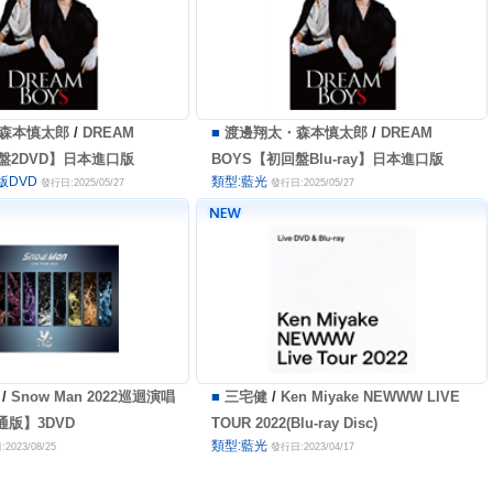
森本慎太郎
/
DREAM
■
渡邊翔太・森本慎太郎
/
DREAM
盤2DVD】日本進口版
BOYS【初回盤Blu-ray】日本進口版
版DVD
類型:藍光
發行日:2025/05/27
發行日:2025/05/27
/
Snow Man 2022巡迴演唱
■
三宅健
/
Ken Miyake NEWWW LIVE
通版】3DVD
TOUR 2022(Blu-ray Disc)
類型:藍光
2023/08/25
發行日:2023/04/17