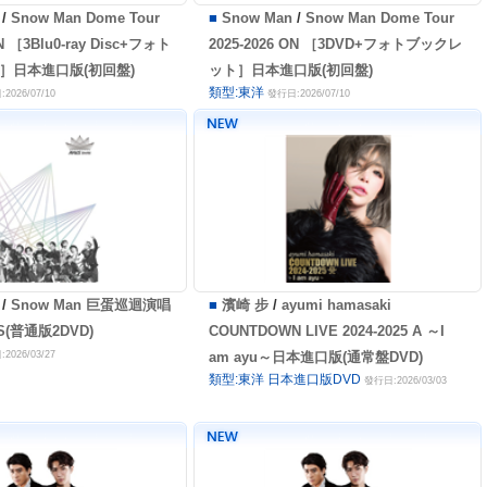
/
Snow Man Dome Tour
■
Snow Man
/
Snow Man Dome Tour
ON ［3Blu0-ray Disc+フォト
2025-2026 ON ［3DVD+フォトブックレ
］日本進口版(初回盤)
ット］日本進口版(初回盤)
類型:東洋
2026/07/10
發行日:2026/07/10
/
Snow Man 巨蛋巡迴演唱
■
濱崎 步
/
ayumi hamasaki
YS(普通版2DVD)
COUNTDOWN LIVE 2024-2025 A ～I
2026/03/27
am ayu～日本進口版(通常盤DVD)
類型:東洋 日本進口版DVD
發行日:2026/03/03