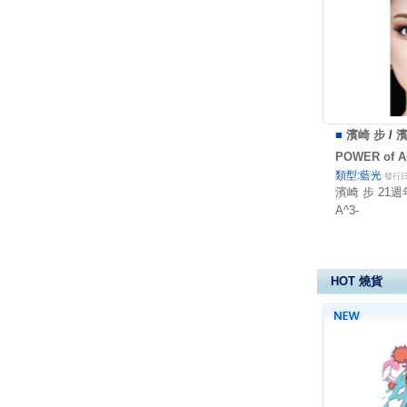
■
濱崎 步
/
濱
POWER of A
類型:藍光
發行日:
濱崎 步 21週
A^3-
HOT 燒貨