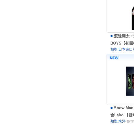
■
渡邊翔太・
BOYS【初回
類型:日本進口
■
Snow Man
會Labo.【普
類型:東洋
發行日: