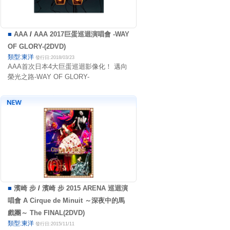
■
AAA
/
AAA 2017巨蛋巡迴演唱會 -WAY
OF GLORY-(2DVD)
類型:東洋
發行日:2018/03/23
AAA首次日本4大巨蛋巡迴影像化！ 邁向
榮光之路-WAY OF GLORY-
■
濱崎 步
/
濱崎 步 2015 ARENA 巡迴演
唱會 A Cirque de Minuit ～深夜中的馬
戲團～ The FINAL(2DVD)
類型:東洋
發行日:2015/11/11