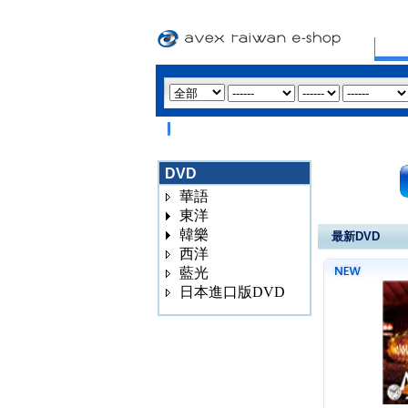
DVD
華語
東洋
韓樂
最新DVD
西洋
藍光
日本進口版DVD
3020