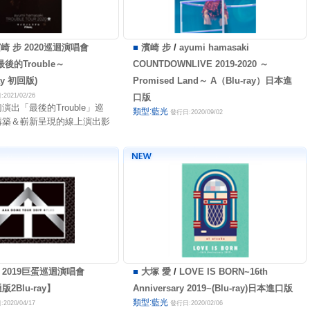
崎 步 2020巡迴演唱會
■
濱崎 步
/
ayumi hamasaki
～最後的Trouble～
COUNTDOWNLIVE 2019-2020 ～
ray 初回版)
Promised Land～ A（Blu-ray）日本進
2021/02/26
口版
演出「最後的Trouble」巡
類型:藍光
發行日:2020/09/02
構築＆嶄新呈現的線上演出影
A 2019巨蛋巡迴演唱會
■
大塚 愛
/
LOVE IS BORN~16th
2Blu-ray】
Anniversary 2019~(Blu-ray)日本進口版
類型:藍光
2020/04/17
發行日:2020/02/06