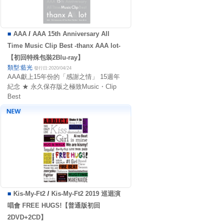
■
AAA
/
AAA 15th Anniversary All
Time Music Clip Best -thanx AAA lot-
【初回特殊包裝2Blu-ray】
類型:藍光
發行日:2020/04/24
AAA獻上15年份的「感謝之情」 15週年
紀念 ★ 永久保存版之極致Music・Clip
Best
■
Kis-My-Ft2
/
Kis-My-Ft2 2019 巡迴演
唱會 FREE HUGS!【普通版初回
2DVD+2CD】