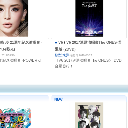
崎 步 21週年紀念演唱會 -
■
V6
/
V6 2017巡迴演唱會The ONES-普
^3-(藍光)
通版 (2DVD)
類型:東洋
2019/09/20
發行日:2018/06/22
年紀念演唱會 -POWER of
《V6 2017巡迴演唱會The ONES》 DVD
台壓發行！