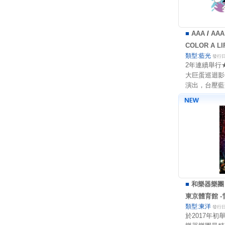
■
AAA
/
AA
COLOR A LI
類型:藍光
發行日:
2年連續舉行
大巨蛋巡迴影
演出，台壓藍
■
和樂器樂團
東京體育館 -
類型:東洋
發行日:
於2017年初