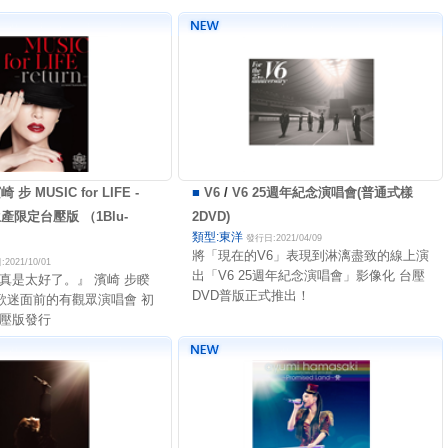
崎 步 MUSIC for LIFE -
■
V6
/
V6 25週年紀念演唱會(普通式樣
回生產限定台壓版 （1Blu-
2DVD)
類型:東洋
發行日:2021/04/09
將「現在的V6」表現到淋漓盡致的線上演
2021/10/01
出「V6 25週年紀念演唱會」影像化 台壓
真是太好了。』 濱崎 步睽
DVD普版正式推出！
回歌迷面前的有觀眾演唱會 初
壓版發行