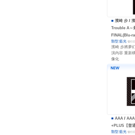
■
濱崎 步
/
濱
Trouble A
FINAL(Blu-
類型:藍光
發行日:
濱崎 步將夢幻
演內容 重新
像化
■
AAA
/
AA
+PLUS【普通版
類型:藍光
發行日: