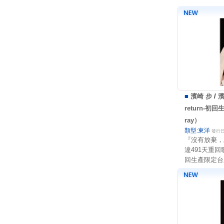
■
濱崎 步
/
濱
return-初
ray）
類型:東洋
發行日:
『沒有放棄，
違491天重
回生產限定台