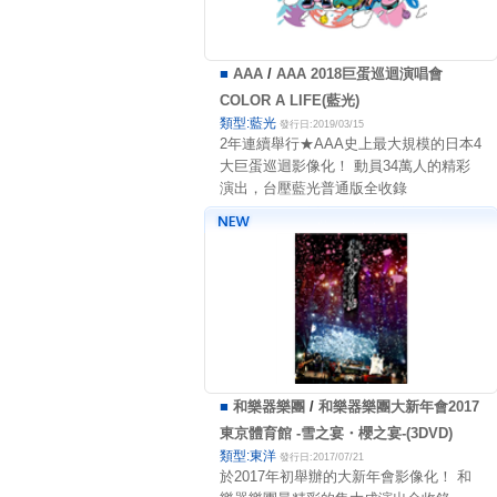
■
AAA
/
AAA 2018巨蛋巡迴演唱會
COLOR A LIFE(藍光)
類型:藍光
發行日:2019/03/15
2年連續舉行★AAA史上最大規模的日本4
大巨蛋巡迴影像化！ 動員34萬人的精彩
演出，台壓藍光普通版全收錄
■
和樂器樂團
/
和樂器樂團大新年會2017
東京體育館 -雪之宴・櫻之宴-(3DVD)
類型:東洋
發行日:2017/07/21
於2017年初舉辦的大新年會影像化！ 和