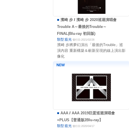
■
濱崎 步
/
濱崎 步 2020巡迴演唱會
Trouble A～最後的Trouble～
FINAL(Blu-ray 初回版)
類型:藍光
發行日:2021/02/26
濱崎 步將夢幻演出「最後的Trouble」巡
演內容 重新構築＆嶄新呈現的線上演出影
像化
■
AAA
/
AAA 2019巨蛋巡迴演唱會
+PLUS【普通版2Blu-ray】
類型:藍光
發行日:2020/04/17