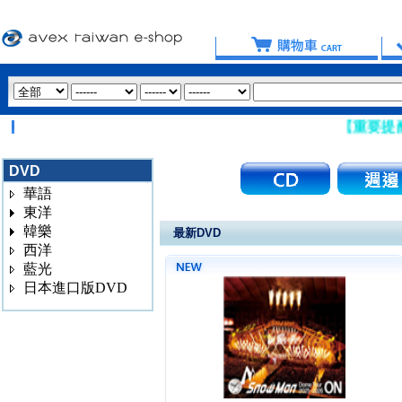
【重要提醒：請盡
DVD
華語
東洋
韓樂
最新DVD
西洋
藍光
日本進口版DVD
3020