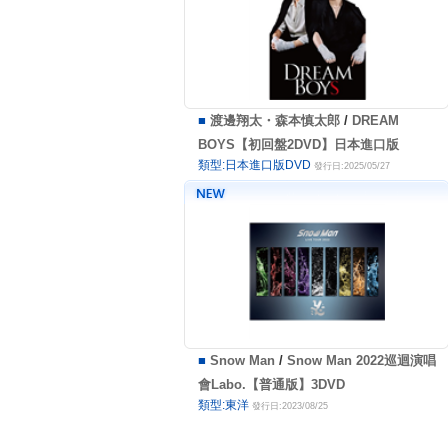
■
渡邊翔太・森本慎太郎
/
DREAM
BOYS【初回盤2DVD】日本進口版
類型:日本進口版DVD
發行日:2025/05/27
■
Snow Man
/
Snow Man 2022巡迴演唱
會Labo.【普通版】3DVD
類型:東洋
發行日:2023/08/25