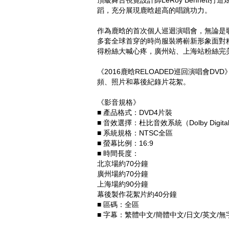
頂級舞台視覺設計師LeRoy Bennett
蹈，充分展現鹿晗超高的唱跳功力。
作為鹿晗的首次個人巡迴演唱會，無論是
多套全球首穿的時尚服裝將嶄新形象面對
得粉絲大喊心疼，廣州站、上海站粉絲完
《2016鹿晗RELOADED巡回演唱會
頻、照片和幕後紀錄片花絮。
《影音規格》
■ 產品格式：DVD4片裝
■ 音效選擇：杜比音效系統（Dolby Digita
■ 系統規格：NTSC全區
■ 螢幕比例：16:9
■ 時間長度：
北京場約70分鐘
廣州場約70分鐘
上海場約90分鐘
幕後製作花絮片約40分鐘
■ 區碼：全區
■ 字幕：繁體中文/簡體中文/日文/英文/無