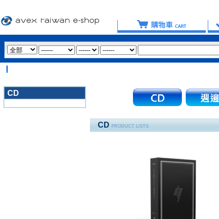
【
CD
3020
CD
PRODUCT LISTS