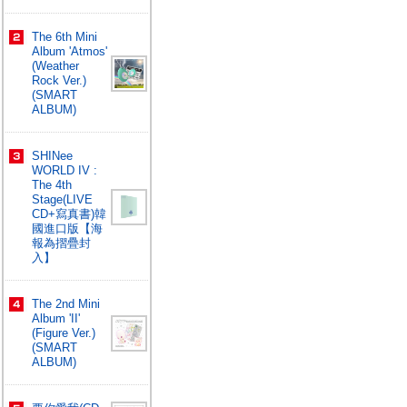
The 6th Mini
Album 'Atmos'
(Weather
Rock Ver.)
(SMART
ALBUM)
SHINee
WORLD IV :
The 4th
Stage(LIVE
CD+寫真書)韓
國進口版【海
報為摺疊封
入】
The 2nd Mini
Album 'II'
(Figure Ver.)
(SMART
ALBUM)