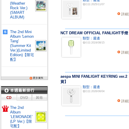
類型：週邊
(Weather
發行日:2025/11/07
Rock Ver.)
(SMART
詳細
ALBUM)
The 2nd Mini
NCT DREAM OFFICIAL FANLIGHT手燈
Album 'Lemon
類型：週邊
Tang'
發行日:2024/08/15
(Summer Kit
Ver.)(Limited
詳細
Edition)【限宅
配】
aespa MINI FANLIGHT KEYRING ver.
貨】
類型：週邊
發行日:2026/06/04
詳細
The 2nd
Album
‘LEMONADE’
(LP Ver.)【限
宅配】