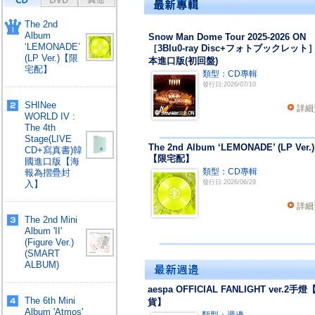
The 2nd
Album
Snow Man Dome Tour 2025-2026 ON
‘LEMONADE’
［3Blu0-ray Disc+フォトブックレット
(LP Ver.)【限
本進口版(初回盤)
宅配】
類型：CD專輯
發行日:2026/07/10
SHINee
詳細
WORLD IV :
The 4th
Stage(LIVE
The 2nd Album ‘LEMONADE’ (LP Ver.)
CD+寫真書)韓
【限宅配】
國進口版【海
類型：CD專輯
報為摺疊封
入】
發行日:2026/06/29
詳細
The 2nd Mini
Album 'II'
(Figure Ver.)
(SMART
ALBUM)
aespa OFFICIAL FANLIGHT ver.2手燈
The 6th Mini
貨】
Album 'Atmos'