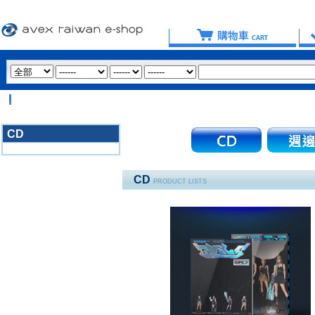
【
CD
3020
CD
PRODUCT LISTS