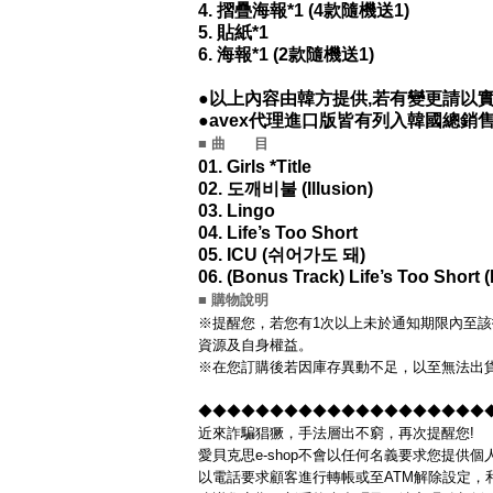
4. 摺疊海報*1 (4款隨機送1)
5. 貼紙*1
6. 海報*1 (2款隨機送1)
●以上內容由韓方提供,若有變更請以實
●avex代理進口版皆有列入韓國總銷
■ 曲 目
01. Girls *Title
02. 도깨비불 (Illusion)
03. Lingo
04. Life’s Too Short
05. ICU (쉬어가도 돼)
06. (Bonus Track) Life’s Too Short (
■ 購物說明
※提醒您，若您有1次以上未於通知期限內至該
資源及自身權益。
※在您訂購後若因庫存異動不足，以至無法出貨
◆◆◆◆◆◆◆◆◆◆◆◆◆◆◆◆◆◆◆◆◆◆
近來詐騙猖獗，手法層出不窮，再次提醒您!
愛貝克思e-shop不會以任何名義要求您提供
以電話要求顧客進行轉帳或至ATM解除設定，